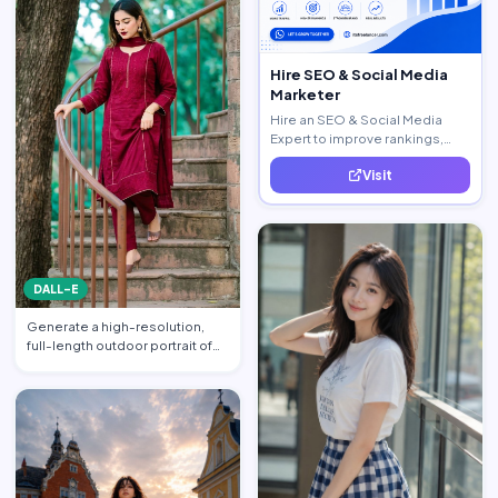
Hire SEO & Social Media
Marketer
Hire an SEO & Social Media
Expert to improve rankings,
increase traffic, and generate
Visit
quality leads.
DALL-E
Generate a high-resolution,
full-length outdoor portrait of
the beautiful beauti…