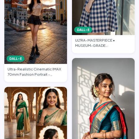
DALL-E
ULTRA-MASTERPIECE •
MUSEUM-GRADE
PHOTOREALISTIC CINEMATIC
FASHION EDITORIAL • PO…
DALL-E
Ultra-Realistic Cinematic IMAX
70mm Fashion Portrait –
“Freedom in the Heart of …