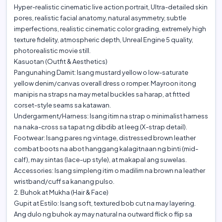
‎​Hyper-realistic cinematic live action portrait, Ultra-detailed skin
pores, realistic facial anatomy, natural asymmetry, subtle
imperfections, realistic cinematic color grading, extremely high
texture fidelity, atmospheric depth, Unreal Engine 5 quality,
photorealistic movie still.
‎Kasuotan (Outfit & Aesthetics)
‎​Pangunahing Damit: Isang mustard yellow o low-saturate
yellow denim/canvas overall dress o romper. Mayroon itong
manipis na straps na may metal buckles sa harap, at fitted
corset-style seams sa katawan.
‎​Undergarment/Harness: Isang itim na strap o minimalist harness
na naka-cross sa tapat ng dibdib at leeg (X-strap detail).
‎​Footwear: Isang pares ng vintage, distressed brown leather
combat boots na abot hanggang kalagitnaan ng binti (mid-
calf), may sintas (lace-up style), at makapal ang suwelas.
‎​Accessories: Isang simpleng itim o madilim na brown na leather
wristband/cuff sa kanang pulso.
‎​2. Buhok at Mukha (Hair & Face)
‎​Gupit at Estilo: Isang soft, textured bob cut na may layering.
Ang dulo ng buhok ay may natural na outward flick o flip sa