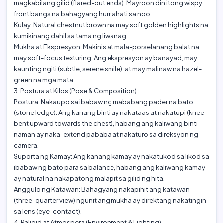
magkabilang gilid (flared-out ends). Mayroon din itong wispy
front bangs na bahagyang humahati sa noo.
‎​Kulay: Natural chestnut brown na may soft golden highlights na
kumikinang dahil sa tama ng liwanag.
‎​Mukha at Ekspresyon: Makinis at mala-porselanang balat na
may soft-focus texturing. Ang ekspresyon ay banayad, may
kaunting ngiti (subtle, serene smile), at may malinaw na hazel-
green na mga mata.
‎​3. Postura at Kilos (Pose & Composition)
‎​Postura: Nakaupo sa ibabaw ng mababang pader na bato
(stone ledge). Ang kanang binti ay nakataas at nakatupi (knee
bent upward towards the chest), habang ang kaliwang binti
naman ay naka-extend pababa at nakaturo sa direksyon ng
camera.
‎​Suporta ng Kamay: Ang kanang kamay ay nakatukod sa likod sa
ibabaw ng bato para sa balance, habang ang kaliwang kamay
ay natural na nakapatong malapit sa gilid ng hita.
‎​Anggulo ng Katawan: Bahagyang nakapihit ang katawan
(three-quarter view) ngunit ang mukha ay direktang nakatingin
sa lens (eye-contact).
‎​4. Paligid at Atmospera (Environment & Lighting)