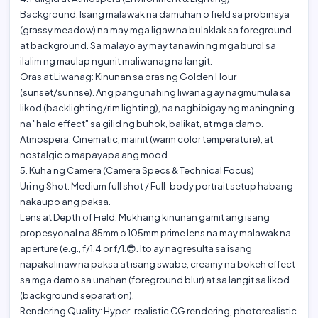
‎​Background: Isang malawak na damuhan o field sa probinsya
(grassy meadow) na may mga ligaw na bulaklak sa foreground
at background. Sa malayo ay may tanawin ng mga burol sa
ilalim ng maulap ngunit maliwanag na langit.
‎​Oras at Liwanag: Kinunan sa oras ng Golden Hour
(sunset/sunrise). Ang pangunahing liwanag ay nagmumula sa
likod (backlighting/rim lighting), na nagbibigay ng maningning
na "halo effect" sa gilid ng buhok, balikat, at mga damo.
‎​Atmospera: Cinematic, mainit (warm color temperature), at
nostalgic o mapayapa ang mood.
‎​5. Kuha ng Camera (Camera Specs & Technical Focus)
‎​Uri ng Shot: Medium full shot / Full-body portrait setup habang
nakaupo ang paksa.
‎​Lens at Depth of Field: Mukhang kinunan gamit ang isang
propesyonal na 85mm o 105mm prime lens na may malawak na
aperture (e.g., f/1.4 or f/1.😎. Ito ay nagresulta sa isang
napakalinaw na paksa at isang swabe, creamy na bokeh effect
sa mga damo sa unahan (foreground blur) at sa langit sa likod
(background separation).
‎​Rendering Quality: Hyper-realistic CG rendering, photorealistic