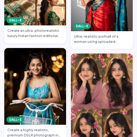
DALL-E
DALL-E
Create an ultra-photorealistic
luxury Indian fashion editorial
Ultra-realistic portrait of a
collage featuring…
woman using uploaded
reference face (preserve face…
DALL-E
Create a highly realistic,
premium DSLR photograph in