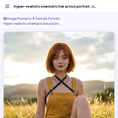
‎​Hyper-realistic cinematic live action portrait, Ultra-d...
🖼️ Image Prompts
›
👩 Female Portrait
›
‎​Hyper-realistic cinematic live action …