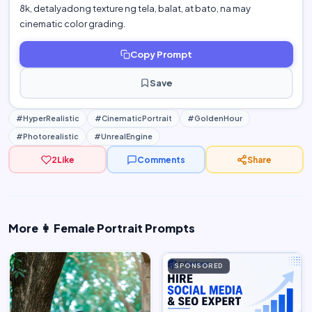
8k, detalyadong texture ng tela, balat, at bato, na may
cinematic color grading.
Copy Prompt
Save
#HyperRealistic
#CinematicPortrait
#GoldenHour
#Photorealistic
#UnrealEngine
2
Like
Comments
Share
More 👩 Female Portrait Prompts
SPONSORED